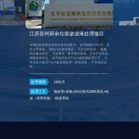
江苏苏州厨余垃圾渗滤液处理项目
本项目处理来自厨余垃圾含油废水， 处理规模15吨/天。原
水水质复杂， 有机污染物含量高， 可生化性较好， 氨氮
和总氮浓度高， 含盐量高、悬浮物含量高，且水中含有动
植物油等特点， 采用嘉戎技术TSLP渗滤液处理工艺， 主
体设备为嘉戎TSLP渗滤液处理一体化设备， 产水稳定达
标。
处理规模
处理规模
15吨/天
2
处理工艺
处理工艺
预处理+厌氧+BS分段式MBR系统+纳
HPRO+MVR蒸
滤（保障措施）+除臭系统
+尾渣固化+除臭
污染物排放标准》
准