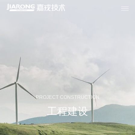
首页

关于嘉戎

膜产品

成套设备
PROJECT CONSTRUCTION

解决方案
工程建设

专业服务