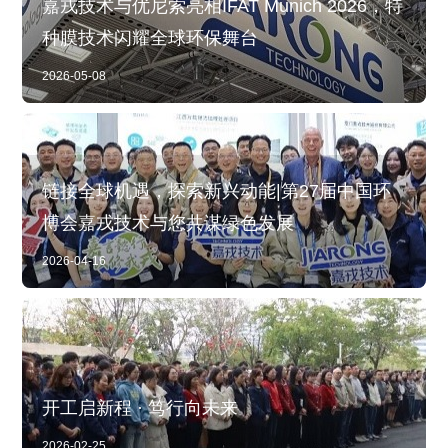
嘉戎技术与优尼索亮相IFAT Munich 2026，特
种膜技术闪耀全球环保舞台
2026-05-08
链接全球机遇，探索新兴动能|第27届中国环
博会嘉戎技术与您共谋绿色发展
2026-04-16
开工启新程 · 笃行向未来
2026-02-25