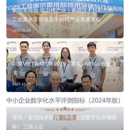
赋能零排放·助力锂产业｜嘉戎技术精彩亮相
工业废水零排放及中国锂产业发展大会
2025-11-24
闪耀VIETWATER 2025，嘉戎UNISOL收获满
满！
2025-10-25
喜讯！嘉戎技术获评《中小企业数字化评测指
标》三级认证