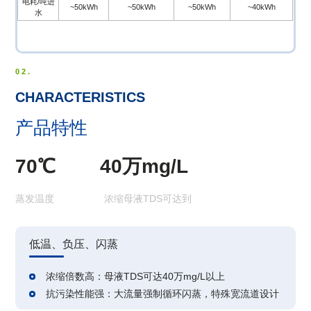
电耗/吨进
~50kWh
~50kWh
~50kWh
~40kWh
水
02.
CHARACTERISTICS
产品特性
70℃ 40万mg/L
蒸发温度 浓缩母液TDS可达到
低温、负压、闪蒸
浓缩倍数高：母液TDS可达40万mg/L以上
抗污染性能强：大流量强制循环闪蒸，特殊宽流道设计