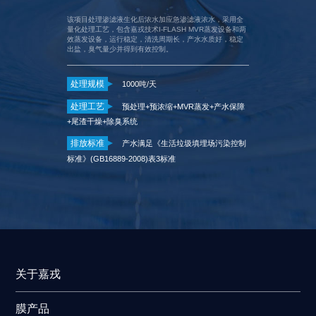
该项目处理渗滤液生化后浓水加应急渗滤液浓水，采用全
量化处理工艺，包含嘉戎技术I-FLASH MVR蒸发设备和两
效蒸发设备，运行稳定，清洗周期长，产水水质好，稳定
出盐，臭气量少并得到有效控制。
处理规模
1000吨/天
处理规模
2
温蒸发+尾渣固化
处理工艺
预处理+预浓缩+MVR蒸发+产水保障
处理工艺
用工业用水水质》
+尾渣干燥+除臭系统
流干化+除臭系统
式循环冷却水
排放标准
产水满足《生活垃圾填埋场污染控制
排放标准
标准》(GB16889-2008)表3标准
（GB18918-2
关于嘉戎
膜产品