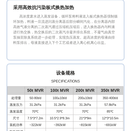
采用高效抗污染板式换热加热
高浓度废水进入蒸发设备，循环泵将料液送入板式换热器强制循
环加热，料液一旦流进闪蒸分离器后部分瞬间汽化，在分离器内部
高效气液分离的二次蒸汽通过压缩机压缩后，进入换热器内与料液
进行热交换，热交换后的二次蒸汽冷凝并排出系统，不凝气由真空
泵抽至除臭系统进一步处理，实现负压蒸发。超高浓度的母液由排
料泵排出，母液直接进入下个工艺或者进入离心机离心出盐。
设备规格
SPECIFICATIONS
50t MVR
100t MVR
200t MVR
350t MVR
处理量
50-80t/d
100±10t/d
200±10t/d
350-400t/d
蒸发压力
31.2kPa
31.2kPa
31.2kPa
57.8kPa
蒸发温度
70℃
70℃
70℃
85℃
尺寸
7.5*3*7.2m
10.5*2.9*8.3m
21*3*9m
12*3*10.5m
装机功率
~322kW
~392kW
~815kW
~691kW