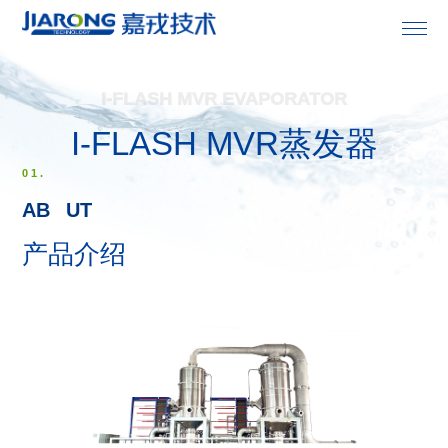
首页
I-FLASH MVR EVAPORATOR
I-FLASH MVR蒸发器

关于嘉戎
01.

膜产品
AB
O
UT
产品介绍

成套设备

解决方案

专业服务