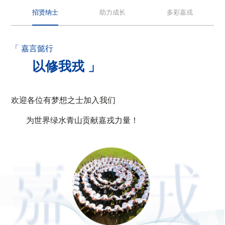
招贤纳士
助力成长
多彩嘉戎
「 嘉言懿行
以修我戎 」
欢迎各位有梦想之士加入我们
为世界绿水青山贡献嘉戎力量！