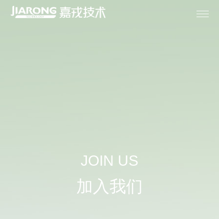
首页

关于嘉戎

膜产品

成套设备
JOIN US

解决方案
加入我们

专业服务