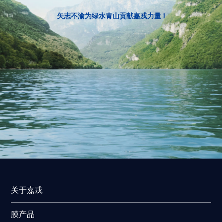
矢志不渝为绿水青山贡献嘉戎力量 !
关于嘉戎
膜产品