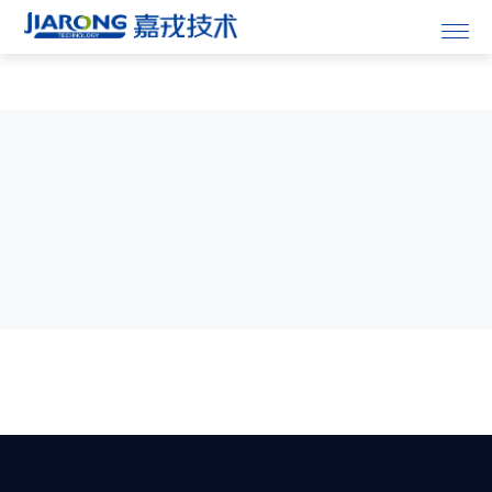
首页

关于嘉戎

膜产品

成套设备

解决方案

专业服务