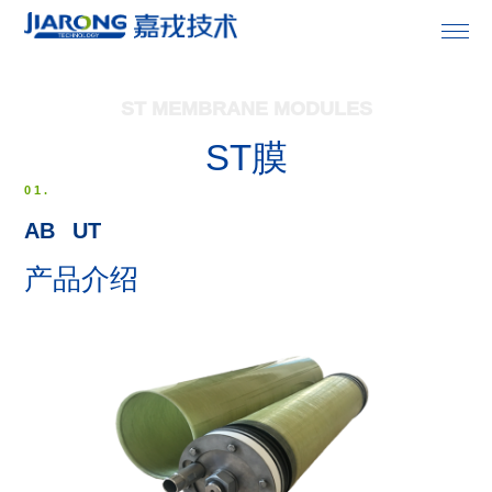
首页
ST MEMBRANE MODULES
ST膜

关于嘉戎
01.

膜产品
AB
O
UT
产品介绍

成套设备

解决方案

专业服务