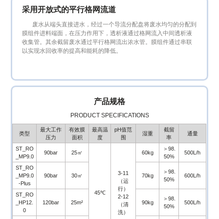
采用开放式的平行格网流道
废水从端头直接进水，经过一个导流分配盘将废水均匀的分配到
膜组件进料端面，在压力作用下，透析液通过格网流入中间透析液
收集管。其余截留废水通过平行格网流出浓水管。膜组件通过串联
以实现水回收率的提高和能耗的降低。
产品规格
PRODUCT SPECIFICATIONS
最大工作
有效膜
最高温
pH值范
截留
类型
湿重
通量
压力
面积
度
围
率
ST_RO
＞98.
90bar
25㎡
60kg
500L/h
_MP9.0
50%
ST_RO
＞98.
3-11
_MP9.0
90bar
30㎡
70kg
600L/h
50%
（运
-Plus
行）
45℃
ST_RO
2-12
＞98.
_HP12.
120bar
25m²
90kg
500L/h
（清
50%
0
洗）