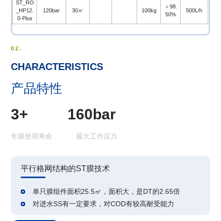
ST_RO
＞98.
_HP12.
120bar
30㎡
100kg
500L/h
50%
0-Plus
02.
CHARACTERISTICS
产品特性
3+ 160bar
年膜使用寿命 最大工作压力
平行格网结构的ST膜技术
单只膜组件面积25.5㎡，面积大，是DT的2.65倍
对进水SS有一定要求，对COD有较高耐受能力